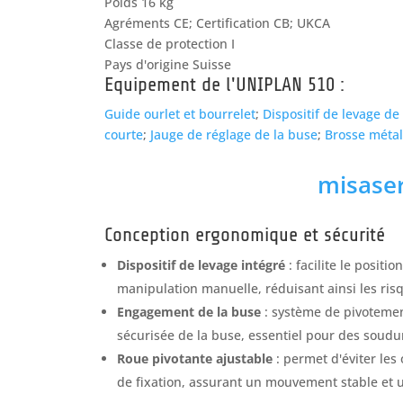
Poids 16 kg
Agréments CE; Certification CB; UKCA
Classe de protection I
Pays d'origine Suisse
Equipement de l'UNIPLAN 510 :
Guide ourlet et bourrelet
;
Dispositif de levage d
courte
;
Jauge de réglage de la buse
;
Brosse métal
misaser
Conception ergonomique et sécurité
Dispositif de levage intégré
:
facilite le posit
manipulation manuelle, réduisant ainsi les ris
Engagement de la buse
:
système de pivotemen
sécurisée de la buse, essentiel pour des soudu
Roue pivotante ajustable
:
permet d'éviter les 
de fixation, assurant un mouvement stable et 