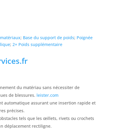
e matériaux
;
Base du support de poids
;
Poignée
lique
;
2× Poids supplémentaire
vices.fr
ionnement du matériau sans nécessiter de
ques de blessures.
leister.com
t automatique assurant une insertion rapide et
res précises.
obstacles tels que les œillets, rivets ou crochets
un déplacement rectiligne.