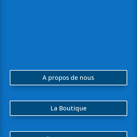

Proximité avec ses clients
Parce qu’un bon accompagnement fait la différence, nous
privilégions une relation de proximité avec chacun de nos clients,
en restant disponibles, à l’écoute et réactifs au quotidien.
A propos de nous
La Boutique