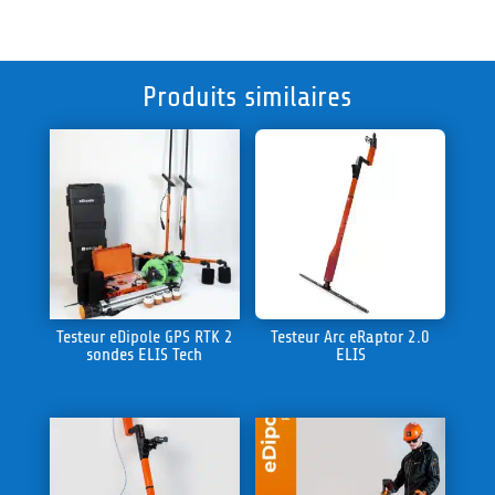
Produits similaires
Testeur eDipole GPS RTK 2
Testeur Arc eRaptor 2.0
sondes ELIS Tech
ELIS