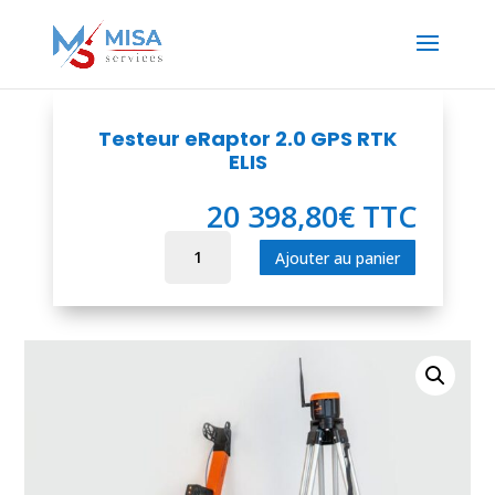
Testeur eRaptor 2.0 GPS RTK
ELIS
20 398,80
€
TTC
quantité
Ajouter au panier
de
Testeur
eRaptor
2.0
GPS
RTK
ELIS