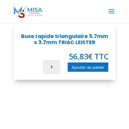
Buse rapide triangulaire 5.7mm
x 3.7mm TRIAC LEISTER
56,83
€
TTC
quantité
Ajouter au panier
de
Buse
rapide
triangulaire
5.7mm
x
3.7mm
TRIAC
LEISTER