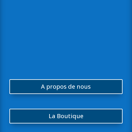
ses clients avec des solutions fiables, un SAV réactif et de qualité.

Proximité avec ses clients
Parce qu’un bon accompagnement fait la différence, nous
privilégions une relation de proximité avec chacun de nos clients,
en restant disponibles, à l’écoute et réactifs au quotidien.
A propos de nous
La Boutique